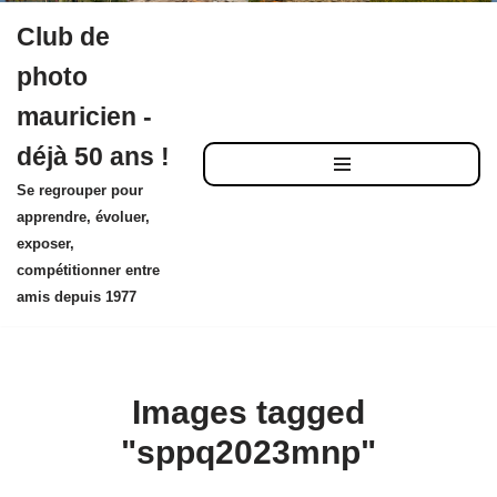
Club de
Aller
photo
au
mauricien -
contenu
déjà 50 ans !
Se regrouper pour
apprendre, évoluer,
exposer,
compétitionner entre
amis depuis 1977
Images tagged
"sppq2023mnp"