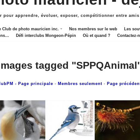
r pour apprendre, évoluer, exposer, compétitionner entre amis
e Club de photo mauricien inc.
Nos membres sur le web
Les sou
ions…
Défi interclubs Mongeon-Pépin
Où et quand ?
Contactez-
Images tagged "SPPQAnimal
lubPM
- Page principale
-
Membres seulement
-
Page précéden