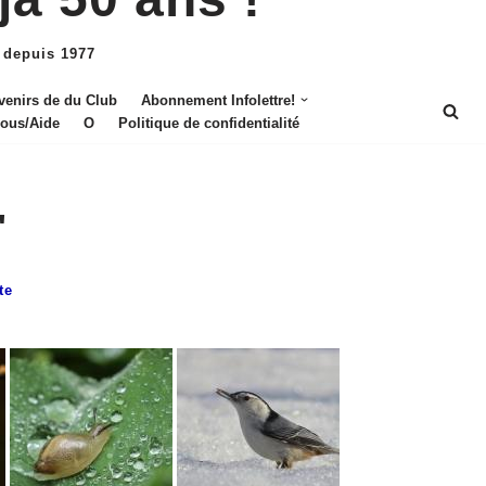
 depuis 1977
venirs de du Club
Abonnement Infolettre!
nous/Aide
O
Politique de confidentialité
"
te