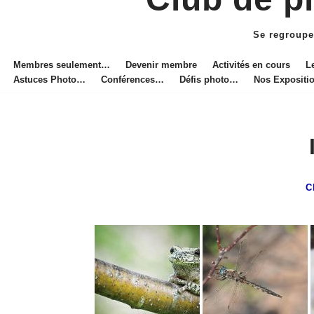
Aller
au
Se regroupe
contenu
Membres seulement…
Devenir membre
Activités en cours
L
Astuces Photo…
Conférences…
Défis photo…
Nos Exposit
C