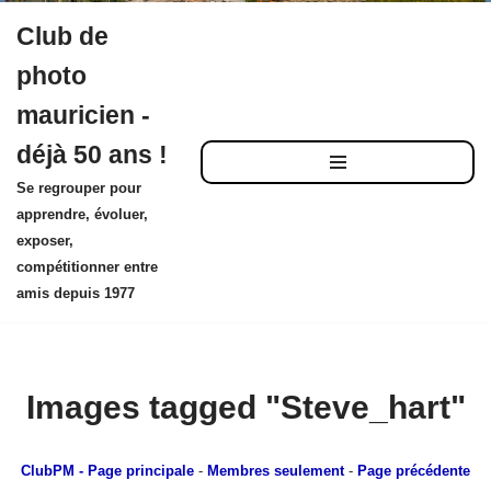
Club de
Aller
photo
au
mauricien -
contenu
déjà 50 ans !
Se regrouper pour
apprendre, évoluer,
exposer,
compétitionner entre
amis depuis 1977
Images tagged "Steve_hart"
ClubPM
- Page principale
-
Membres seulement
-
Page précédente