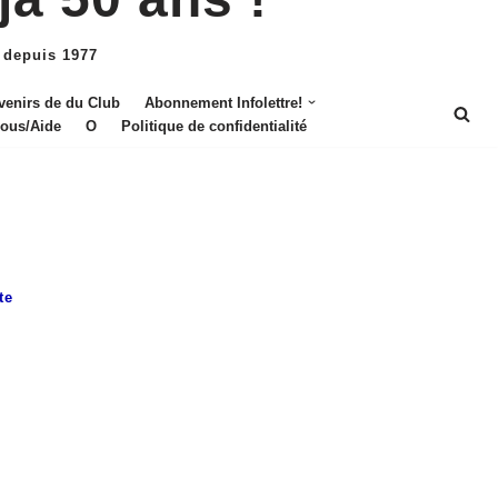
 depuis 1977
venirs de du Club
Abonnement Infolettre!
nous/Aide
O
Politique de confidentialité
te