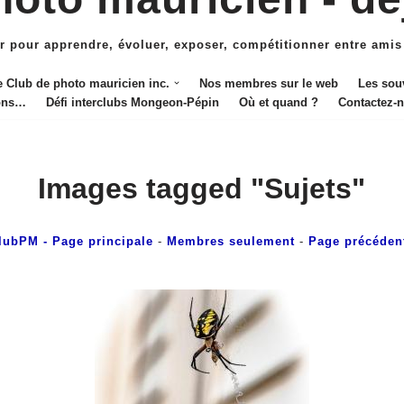
r pour apprendre, évoluer, exposer, compétitionner entre amis
e Club de photo mauricien inc.
Nos membres sur le web
Les sou
ions…
Défi interclubs Mongeon-Pépin
Où et quand ?
Contactez-
Images tagged "Sujets"
lubPM
- Page principale
-
Membres seulement
-
Page précéden