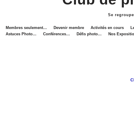
Aller
au
Se regroupe
contenu
Membres seulement…
Devenir membre
Activités en cours
L
Astuces Photo…
Conférences…
Défis photo…
Nos Exposit
C