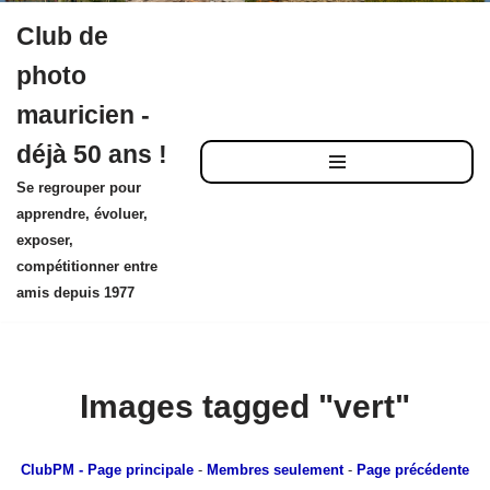
Club de
Aller
photo
au
mauricien -
contenu
déjà 50 ans !
Se regrouper pour
apprendre, évoluer,
exposer,
compétitionner entre
amis depuis 1977
Images tagged "vert"
ClubPM
- Page principale
-
Membres seulement
-
Page précédente