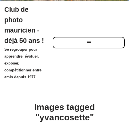
Club de
Aller
photo
au
mauricien -
contenu
déjà 50 ans !
Se regrouper pour
apprendre, évoluer,
exposer,
compétitionner entre
amis depuis 1977
Images tagged
"yvancosette"