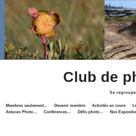
Club de ph
Aller
au
Se regroupe
contenu
Membres seulement…
Devenir membre
Activités en cours
L
Astuces Photo…
Conférences…
Défis photo…
Nos Exposit