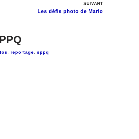
SUIVANT
Les défis photo de Mario
 SPPQ
tos
,
reportage
,
sppq