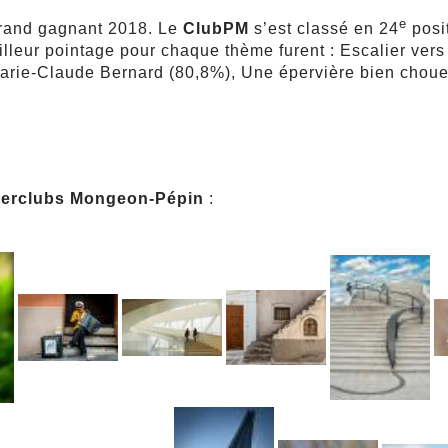
e
grand gagnant 2018. Le
ClubPM
s’est classé en 24
posit
illeur pointage pour chaque thème furent : Escalier ver
Marie-Claude Bernard (80,8%),
Une épervière bien choue
nterclubs Mongeon-Pépin
: