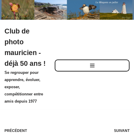
Club de
Aller
photo
au
mauricien -
contenu
déjà 50 ans !
Se regrouper pour
apprendre, évoluer,
exposer,
compétitionner entre
amis depuis 1977
PRÉCÉDENT
SUIVANT