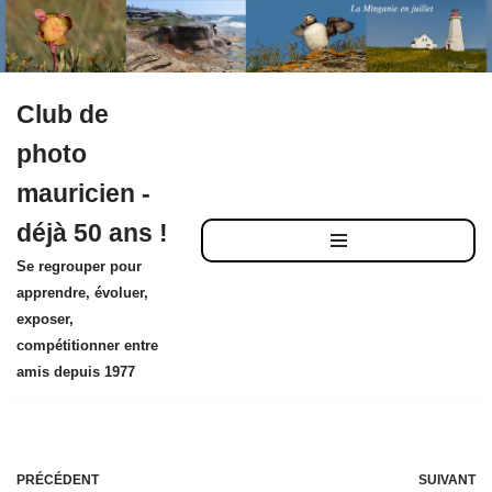
Club de
Aller
photo
au
mauricien -
contenu
déjà 50 ans !
Se regrouper pour
apprendre, évoluer,
exposer,
compétitionner entre
amis depuis 1977
PRÉCÉDENT
SUIVANT