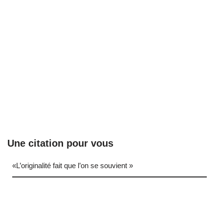
Une citation pour vous
«L’originalité fait que l’on se souvient »
… (next quote)
Neve
| Propulsé par
WordPress