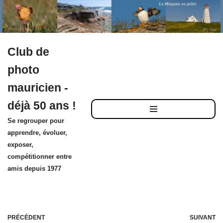
Club de
Aller
photo
au
mauricien -
contenu
déjà 50 ans !
Se regrouper pour
apprendre, évoluer,
exposer,
compétitionner entre
amis depuis 1977
PRÉCÉDENT
SUIVANT