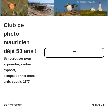
Club de
Aller
photo
au
mauricien -
contenu
déjà 50 ans !
Se regrouper pour
apprendre, évoluer,
exposer,
compétitionner entre
amis depuis 1977
PRÉCÉDENT
SUIVANT