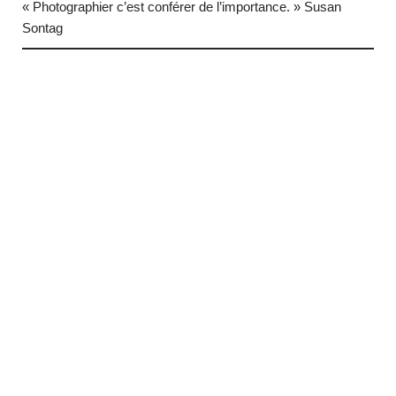
« Photographier c’est conférer de l’importance. » Susan
Sontag
… (next quote)
Neve
| Propulsé par
WordPress
HTML Snippets
Powered By :
XYZScripts.com