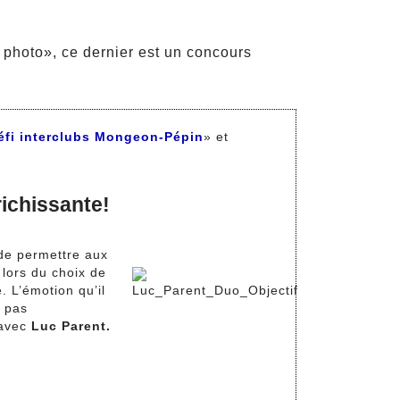
photo», ce dernier est un concours
éfi interclubs Mongeon-Pépin
» et
richissante!
 de permettre aux
lors du choix de
e. L’émotion qu’il
e pas
 avec
Luc Parent.