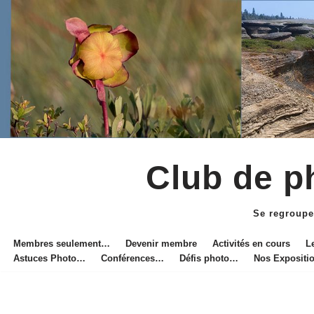
Club de ph
Aller
au
Se regroupe
contenu
Membres seulement…
Devenir membre
Activités en cours
L
Astuces Photo…
Conférences…
Défis photo…
Nos Exposit