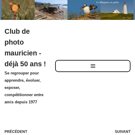
Club de
Aller
photo
au
mauricien -
contenu
déjà 50 ans !
Se regrouper pour
apprendre, évoluer,
exposer,
compétitionner entre
amis depuis 1977
PRÉCÉDENT
SUIVANT