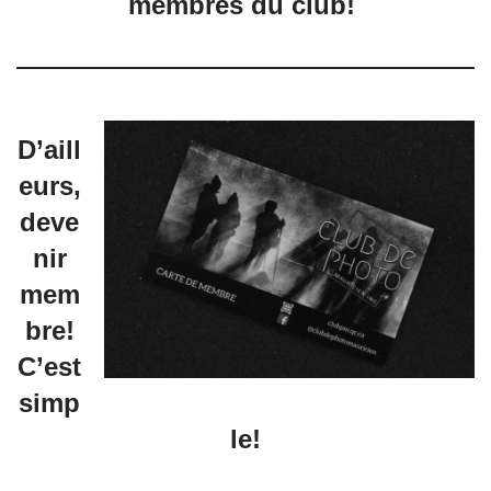
membres du club!
D’aill
eurs,
deve
nir
mem
bre!
C’est
simp
le!