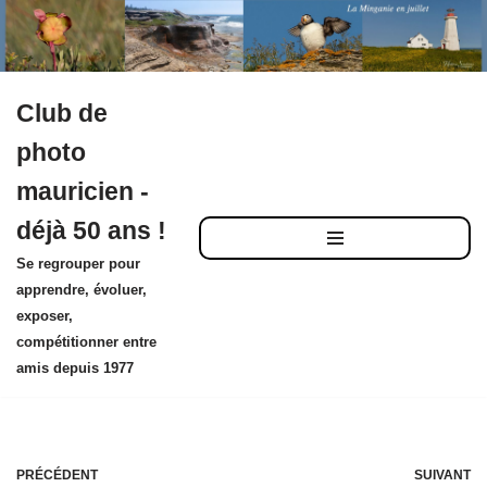
Club de
Aller
photo
au
mauricien -
contenu
déjà 50 ans !
Se regrouper pour
apprendre, évoluer,
exposer,
compétitionner entre
amis depuis 1977
PRÉCÉDENT
SUIVANT