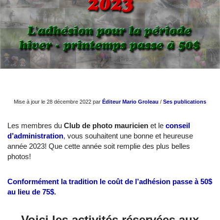
Mise à jour le 28 décembre 2022 par
Éditeur Mario Groleau
/
Ses publications
Les membres du
Club de photo mauricien
et le
conseil
d’administration
, vous souhaitent une bonne et heureuse
année 2023! Que cette année soit remplie des plus belles
photos!
Conformément la tradition le coût de l’adhésion passe à 50$
au lieu de 75$
.
Voici les activités réservées aux