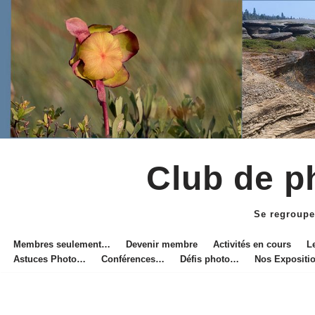
Club de ph
Aller
au
Se regroupe
contenu
Membres seulement…
Devenir membre
Activités en cours
L
Astuces Photo…
Conférences…
Défis photo…
Nos Exposit