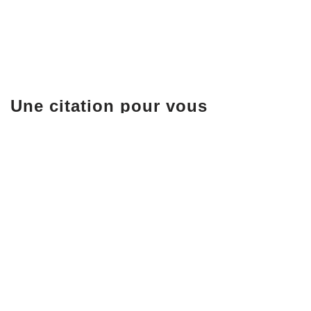
Une citation pour vous
« Chaque exposition a un effet sur le rendu et la sig
tête » David duChemin
Neve
| Propulsé par
WordPress