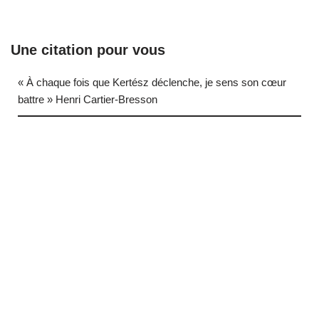
Une citation pour vous
« À chaque fois que Kertész déclenche, je sens son cœur
battre » Henri Cartier-Bresson
… (next quote)
Neve
| Propulsé par
WordPress