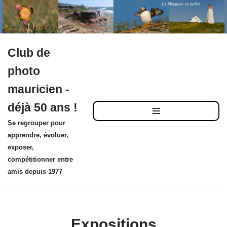
Club de
Aller
photo
au
mauricien -
contenu
déjà 50 ans !
Se regrouper pour
apprendre, évoluer,
exposer,
compétitionner entre
amis depuis 1977
Expositions