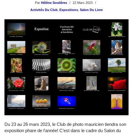
Par
Hélène Soulières
22 Mars 2023
Activités Du Club
,
Expositions
,
Salon Du Livre
Du 23 au 26 mars 2023, le Club de photo mauricien tiendra son
exposition phare de l’année! C’est dans le cadre du Salon du