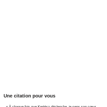
Une citation pour vous
« À chaque fois que Kertész déclenche, je sens son cœur