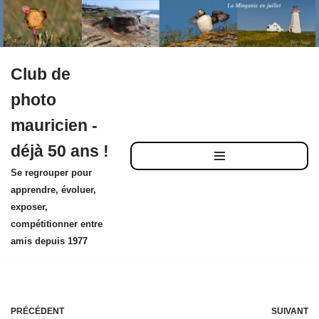
Club de
Aller
photo
au
mauricien -
contenu
déjà 50 ans !
Se regrouper pour
apprendre, évoluer,
exposer,
compétitionner entre
amis depuis 1977
PRÉCÉDENT
SUIVANT