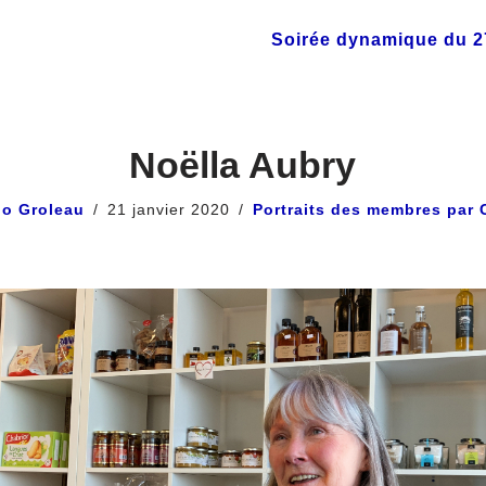
Soirée dynamique du 27
Noëlla Aubry
io Groleau
21 janvier 2020
Portraits des membres par 