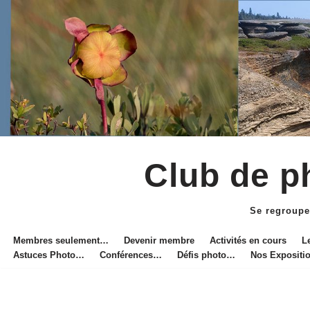
Club de ph
Aller
au
Se regroupe
contenu
Membres seulement…
Devenir membre
Activités en cours
L
Astuces Photo…
Conférences…
Défis photo…
Nos Exposit