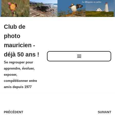
Club de
Aller
photo
au
mauricien -
contenu
déjà 50 ans !
Se regrouper pour
apprendre, évoluer,
exposer,
compétitionner entre
amis depuis 1977
PRÉCÉDENT
SUIVANT