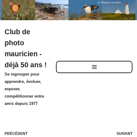
Club de
Aller
photo
au
mauricien -
contenu
déjà 50 ans !
Se regrouper pour
apprendre, évoluer,
exposer,
compétitionner entre
amis depuis 1977
PRÉCÉDENT
SUIVANT