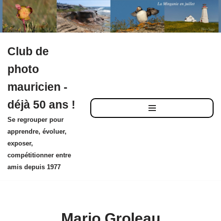
Club de
Aller
photo
au
mauricien -
contenu
déjà 50 ans !
Se regrouper pour
apprendre, évoluer,
exposer,
compétitionner entre
amis depuis 1977
Mario Groleau