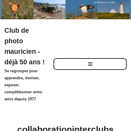
Club de
Aller
photo
au
mauricien -
contenu
déjà 50 ans !
Se regrouper pour
apprendre, évoluer,
exposer,
compétitionner entre
amis depuis 1977
collaborationinterclubs