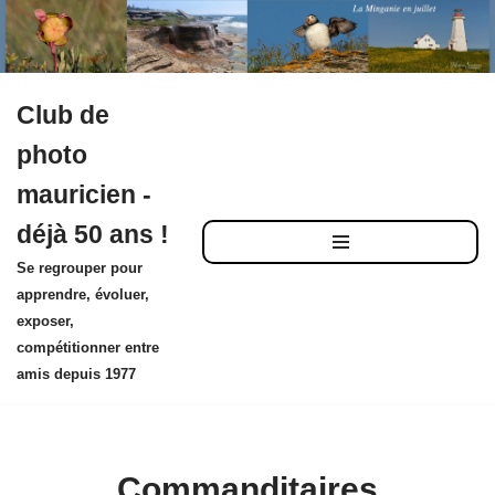
Club de
Aller
photo
au
mauricien -
contenu
déjà 50 ans !
Se regrouper pour
apprendre, évoluer,
exposer,
compétitionner entre
amis depuis 1977
Commanditaires