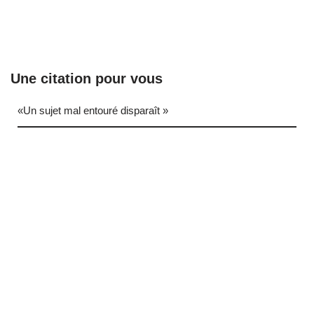
Une citation pour vous
«Un sujet mal entouré disparaît »
… (next quote)
Neve
| Propulsé par
WordPress