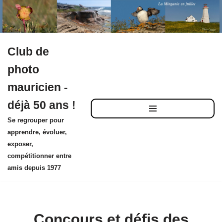
Club de
Aller
photo
au
mauricien -
contenu
déjà 50 ans !
Se regrouper pour
apprendre, évoluer,
exposer,
compétitionner entre
amis depuis 1977
Concours et défis des