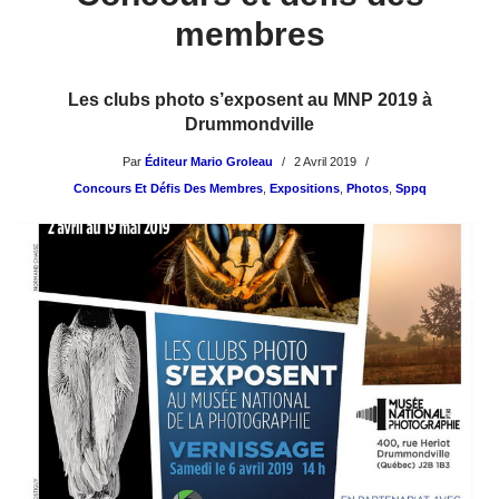
membres
Les clubs photo s’exposent au MNP 2019 à
Drummondville
Par
Éditeur Mario Groleau
2 Avril 2019
Concours Et Défis Des Membres
,
Expositions
,
Photos
,
Sppq