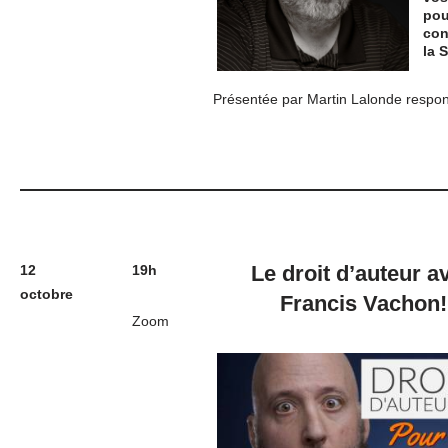
pou
con
la 
Présentée par Martin Lalonde respo
Le droit d’auteur
a
12
19h
octobre
Francis Vachon
!
Zoom