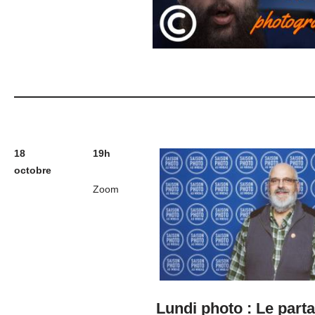
18
19h
octobre
Zoom
Lundi photo : Le part