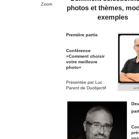
Zoom
photos et thèmes, moda
exemples
Première partie
Conférence
«Comment choisir
votre meilleure
photo»
Présentée par Luc
Parent de Duobjectif
De
par
Co
pré
vos