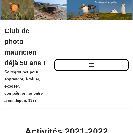
Club de
Aller
photo
au
mauricien -
contenu
déjà 50 ans !
Se regrouper pour
apprendre, évoluer,
exposer,
compétitionner entre
amis depuis 1977
Activités 2021-2022