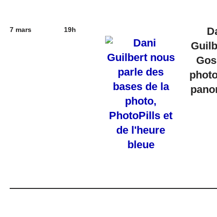
D
7 mars
19h
Guilb
Gos
photo
pano