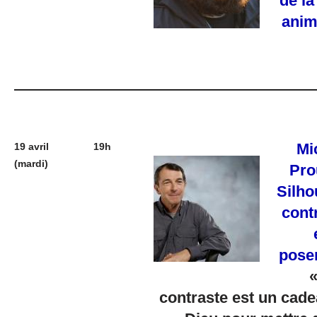
de la
anim
Mi
19 avril
19h
(mardi)
Pro
Silho
cont
pose
«
contraste est un cad