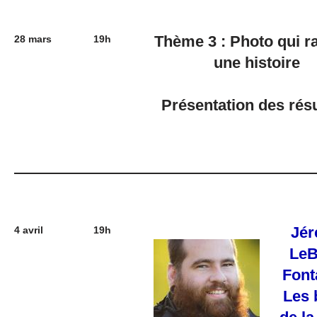
Thème 3 : Photo qui r
28 mars
19h
une histoire
Présentation des résu
Jér
4 avril
19h
LeB
Font
Les 