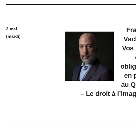
Fr
3 mai
(mardi)
Vac
Vos 
obli
en 
au Q
– Le droit à l’ima