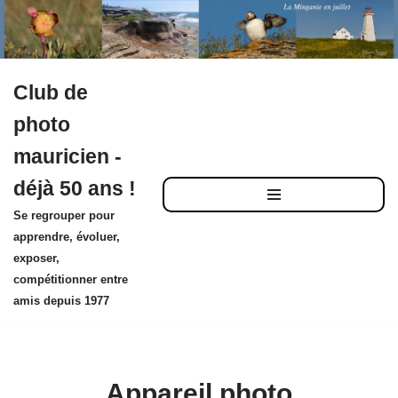
Club de
Aller
photo
au
mauricien -
contenu
déjà 50 ans !
Se regrouper pour
apprendre, évoluer,
exposer,
compétitionner entre
amis depuis 1977
Appareil photo