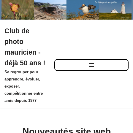
Club de
Aller
photo
au
mauricien -
contenu
déjà 50 ans !
Se regrouper pour
apprendre, évoluer,
exposer,
compétitionner entre
amis depuis 1977
Nouveautés site web