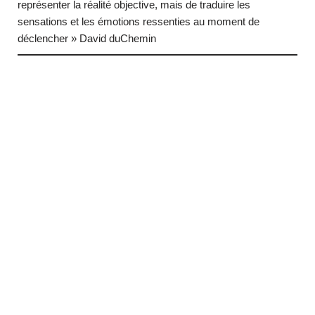
représenter la réalité objective, mais de traduire les
sensations et les émotions ressenties au moment de
déclencher » David duChemin
… (next quote)
Neve
| Propulsé par
WordPress