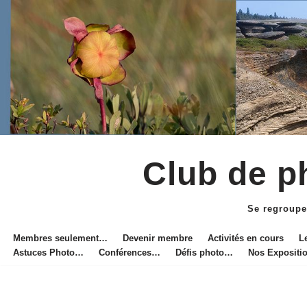
Club de ph
Aller
au
Se regroupe
contenu
Membres seulement…
Devenir membre
Activités en cours
L
Astuces Photo…
Conférences…
Défis photo…
Nos Exposit