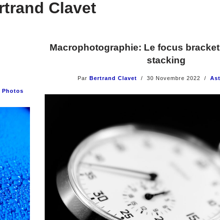
rtrand Clavet
Macrophotographie: Le focus bracketi
stacking
Par
Bertrand Clavet
30 Novembre 2022
As
,
Photos